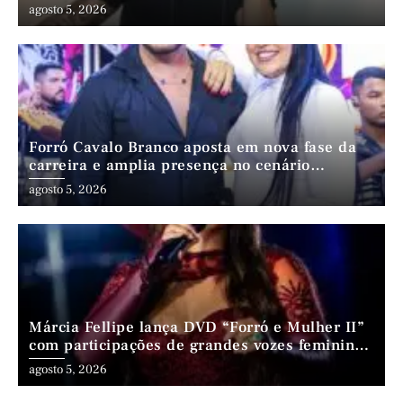
agosto 5, 2026
Forró Cavalo Branco aposta em nova fase da
carreira e amplia presença no cenário
nordestino
agosto 5, 2026
Márcia Fellipe lança DVD “Forró e Mulher II”
com participações de grandes vozes femininas
do forró
agosto 5, 2026