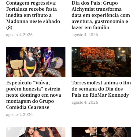
Contagem regressiva:
Dia dos Pais: Grupo
Fortaleza recebe festa
Alchymist transforma
inédita em tributo a
data em experiência com
Madonna neste sábado
aventura, gastronomia e
(8)
lazer em família
agosto 4, 2026
agosto 4, 2026
Espetáculo “Viúva,
Torresmofest anima o fim
porém honesta” estreia
de semana do Dia dos
neste domingo em nova
Pais no RioMar Kennedy
montagem do Grupo
agosto 4, 2026
Comédia Cearense
agosto 4, 2026