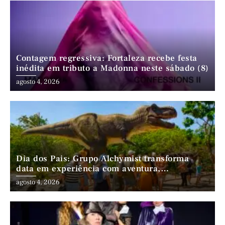
Contagem regressiva: Fortaleza recebe festa
inédita em tributo a Madonna neste sábado (8)
agosto 4, 2026
Dia dos Pais: Grupo Alchymist transforma
data em experiência com aventura,
gastronomia e lazer em família
agosto 4, 2026