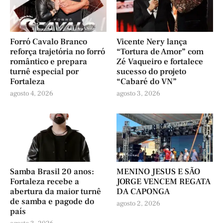
Forró Cavalo Branco
Vicente Nery lança
reforça trajetória no forró
“Tortura de Amor” com
romântico e prepara
Zé Vaqueiro e fortalece
turnê especial por
sucesso do projeto
Fortaleza
“Cabaré do VN”
agosto 4, 2026
agosto 3, 2026
Samba Brasil 20 anos:
MENINO JESUS E SÃO
Fortaleza recebe a
JORGE VENCEM REGATA
abertura da maior turnê
DA CAPONGA
de samba e pagode do
agosto 2, 2026
país