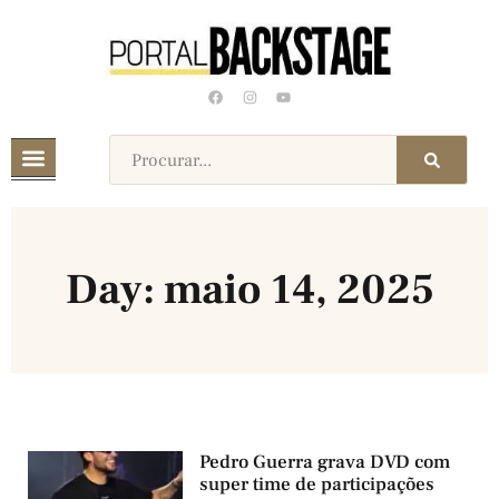
Day: maio 14, 2025
Pedro Guerra grava DVD com
super time de participações