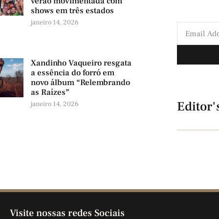
verão movimentada com
shows em três estados
janeiro 14, 2026
Xandinho Vaqueiro resgata
a essência do forró em
novo álbum “Relembrando
as Raízes”
Editor'
janeiro 14, 2026
Visite nossas redes Sociais