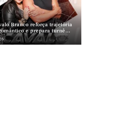
alo Branco reforça trajetória
 romântico e prepara turnê
por Fortaleza
026