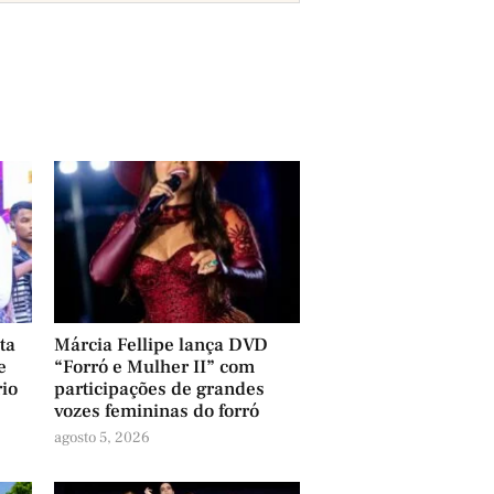
ta
Márcia Fellipe lança DVD
e
“Forró e Mulher II” com
rio
participações de grandes
vozes femininas do forró
agosto 5, 2026