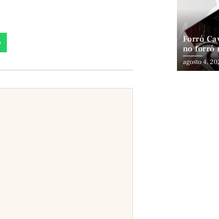
Forró Cav
p
no forró
especial 
agosto 4, 2