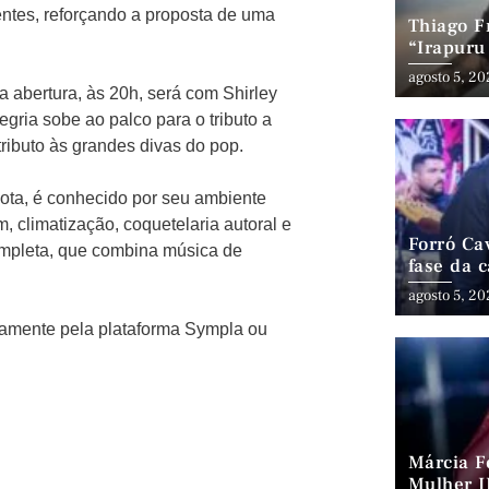
ntes, reforçando a proposta de uma
Thiago Fr
“Irapuru
Latin G
agosto 5, 2
a abertura, às 20h, será com Shirley
egria sobe ao palco para o tributo a
ributo às grandes divas do pop.
ota, é conhecido por seu ambiente
, climatização, coquetelaria autoral e
Forró Ca
ompleta, que combina música de
fase da 
cenário 
agosto 5, 2
damente pela plataforma Sympla ou
Márcia F
Mulher I