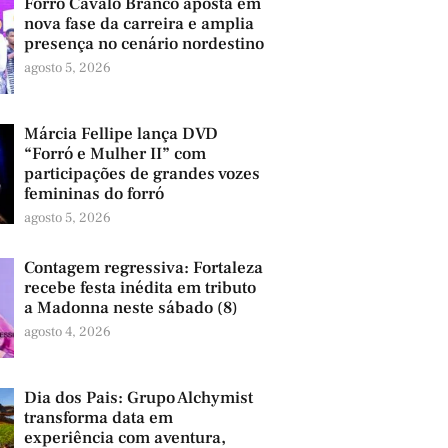
Forró Cavalo Branco aposta em
nova fase da carreira e amplia
presença no cenário nordestino
agosto 5, 2026
Márcia Fellipe lança DVD
“Forró e Mulher II” com
participações de grandes vozes
femininas do forró
agosto 5, 2026
Contagem regressiva: Fortaleza
recebe festa inédita em tributo
a Madonna neste sábado (8)
agosto 4, 2026
Dia dos Pais: Grupo Alchymist
transforma data em
experiência com aventura,