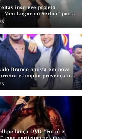
eitas inscreve projeto
 – Meu Lugar no Sertão” para o
rammy 2026
026
valo Branco aposta em nova
carreira e amplia presença no
nordestino
026
ellipe lança DVD “Forró e
I” com participações de