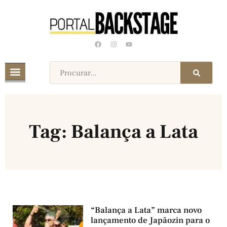
Tag: Balança a Lata
“Balança a Lata” marca novo
lançamento de Japãozin para o