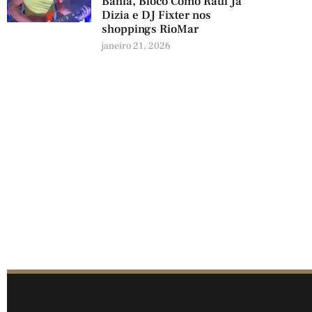
Bahia, Bloco Como Raul Já
Dizia e DJ Fixter nos
shoppings RioMar
janeiro 21, 2026