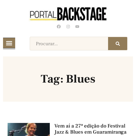
Tag: Blues
Vem aí a 27ª edição do Festival
Jazz & Blues em Guaramiranga