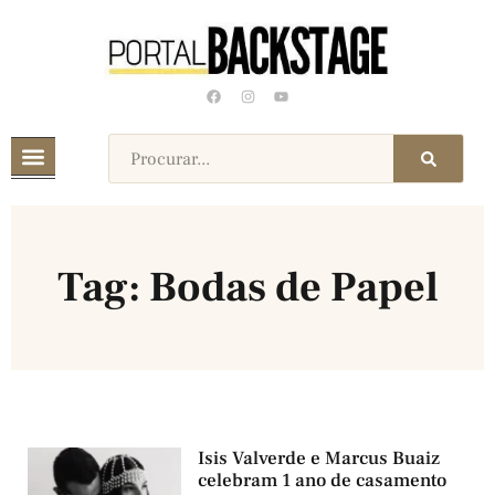
Tag: Bodas de Papel
Isis Valverde e Marcus Buaiz
celebram 1 ano de casamento