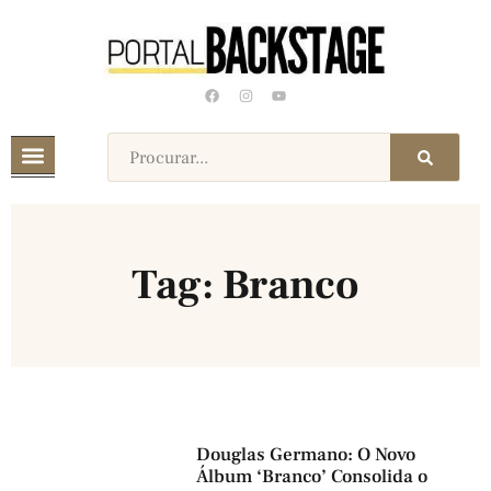
Tag: Branco
Douglas Germano: O Novo
Álbum ‘Branco’ Consolida o