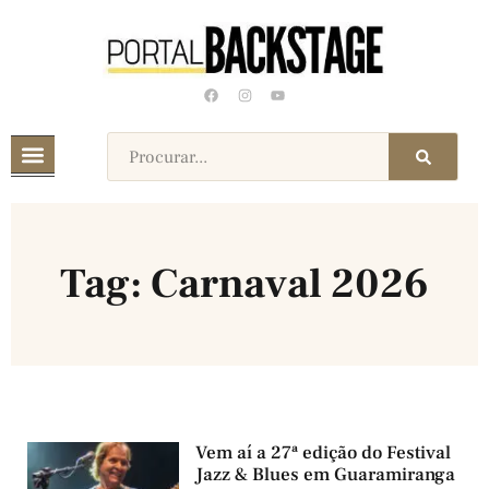
Tag: Carnaval 2026
Vem aí a 27ª edição do Festival
Jazz & Blues em Guaramiranga