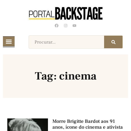
Tag: cinema
Morre Brigitte Bardot aos 91
anos, ícone do cinema e ativista