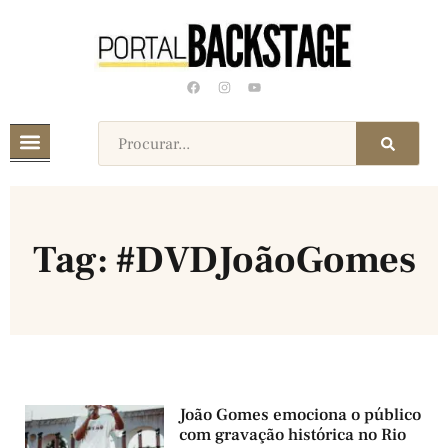
Tag: #DVDJoãoGomes
João Gomes emociona o público
com gravação histórica no Rio