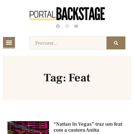
Tag: Feat
“Nattan In Vegas” traz um feat
com a cantora Anitta