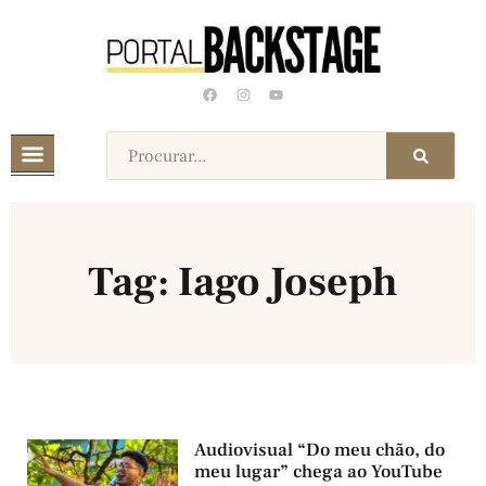
Tag: Iago Joseph
Audiovisual “Do meu chão, do
meu lugar” chega ao YouTube