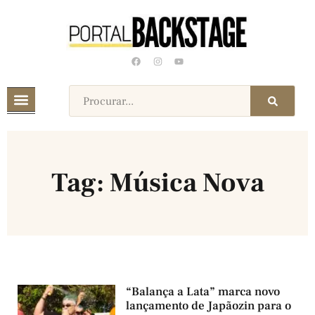
Tag: Música Nova
“Balança a Lata” marca novo
lançamento de Japãozin para o