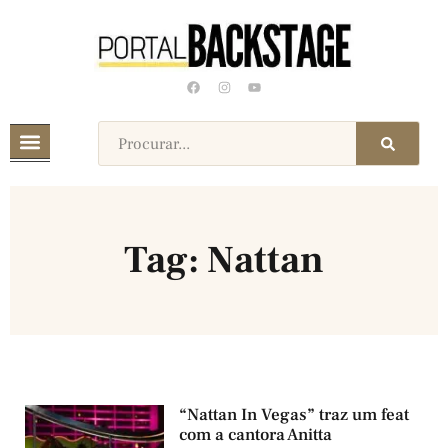
Tag: Nattan
“Nattan In Vegas” traz um feat
com a cantora Anitta