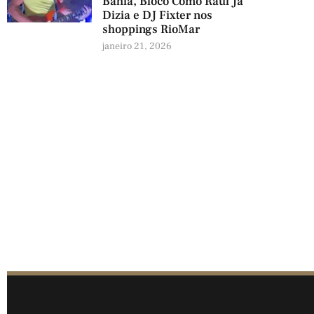
Bahia, Bloco Como Raul Já
Dizia e DJ Fixter nos
shoppings RioMar
janeiro 21, 2026