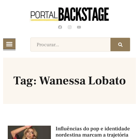
Tag: Wanessa Lobato
Influências do pop e identidade
nordestina marcam a trajetória