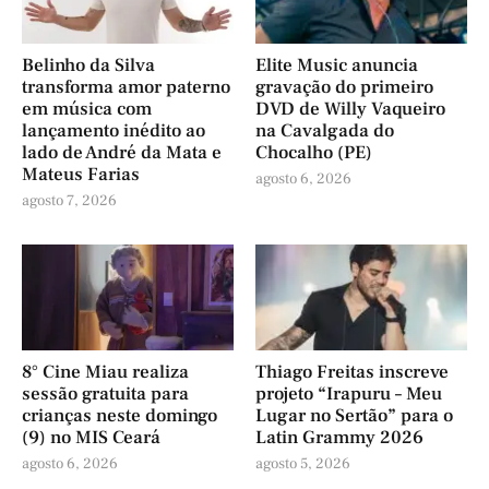
Belinho da Silva
Elite Music anuncia
transforma amor paterno
gravação do primeiro
em música com
DVD de Willy Vaqueiro
lançamento inédito ao
na Cavalgada do
lado de André da Mata e
Chocalho (PE)
Mateus Farias
agosto 6, 2026
agosto 7, 2026
8° Cine Miau realiza
Thiago Freitas inscreve
sessão gratuita para
projeto “Irapuru – Meu
crianças neste domingo
Lugar no Sertão” para o
(9) no MIS Ceará
Latin Grammy 2026
agosto 6, 2026
agosto 5, 2026