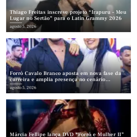
Thiago Freitas inscreve projeto “Irapuru – Meu
Lugar no Sertão” para o Latin Grammy 2026
agosto 5, 2026
Forró Cavalo Branco aposta em nova fase da
carreira e amplia presença no cenário
nordestino
agosto 5, 2026
Márcia Fellipe lança DVD “Forró e Mulher II”