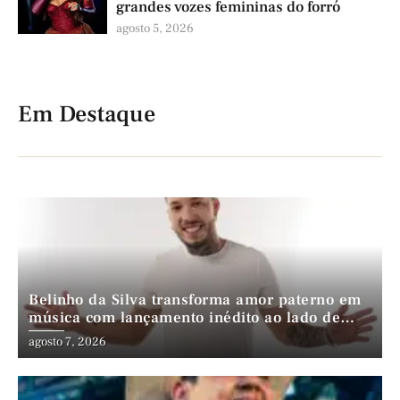
grandes vozes femininas do forró
agosto 5, 2026
Em Destaque
Belinho da Silva transforma amor paterno em
música com lançamento inédito ao lado de
André da Mata e Mateus Farias
agosto 7, 2026