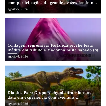
com participações de grandes vozes femininas
do forró
agosto 5, 2026
Contagem regressiva: Fortaleza recebe festa
inédita em tributo a Madonna neste sábado (8)
agosto 4, 2026
Dia dos Pais: Grupo Alchymist transforma
data em experiência com aventura,
gastronomia e lazer em família
agosto 4, 2026