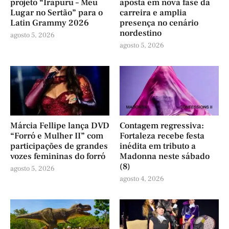
projeto “Irapuru – Meu
aposta em nova fase da
Lugar no Sertão” para o
carreira e amplia
Latin Grammy 2026
presença no cenário
nordestino
agosto 5, 2026
agosto 5, 2026
Márcia Fellipe lança DVD
Contagem regressiva:
“Forró e Mulher II” com
Fortaleza recebe festa
participações de grandes
inédita em tributo a
vozes femininas do forró
Madonna neste sábado
(8)
agosto 5, 2026
agosto 4, 2026