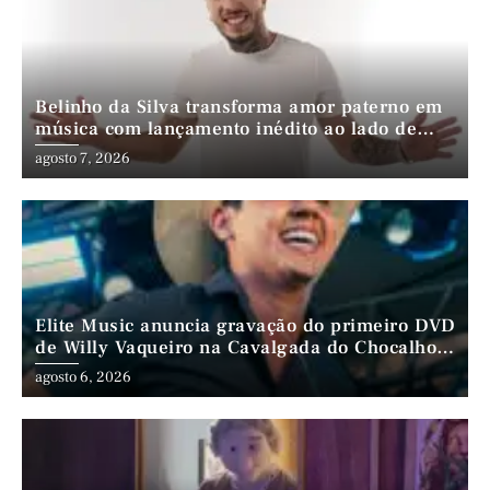
Belinho da Silva transforma amor paterno em
música com lançamento inédito ao lado de
André da Mata e Mateus Farias
agosto 7, 2026
Elite Music anuncia gravação do primeiro DVD
de Willy Vaqueiro na Cavalgada do Chocalho
(PE)
agosto 6, 2026