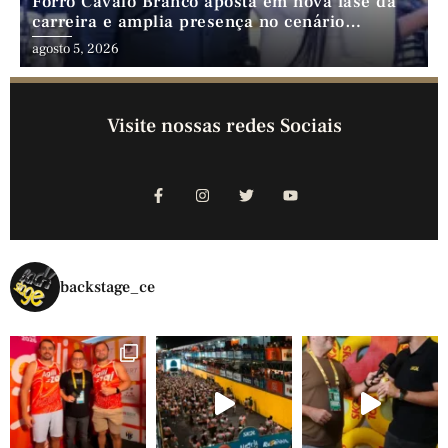
Forró Cavalo Branco aposta em nova fase da
carreira e amplia presença no cenário
nordestino
agosto 5, 2026
Visite nossas redes Sociais
backstage_ce