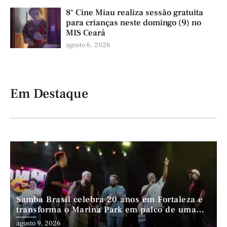
8° Cine Miau realiza sessão gratuita
para crianças neste domingo (9) no
MIS Ceará
agosto 6, 2026
Em Destaque
Samba Brasil celebra 20 anos em Fortaleza e
transforma o Marina Park em palco de uma
trajetória que atravessa gerações
agosto 9, 2026