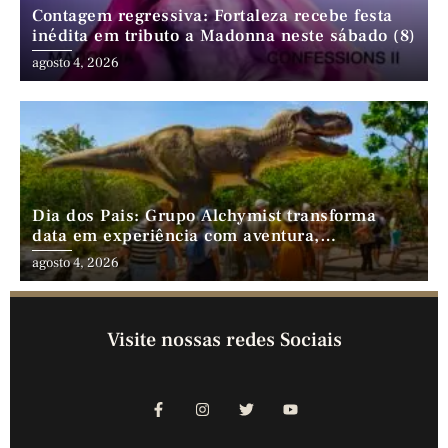
Contagem regressiva: Fortaleza recebe festa
inédita em tributo a Madonna neste sábado (8)
agosto 4, 2026
Dia dos Pais: Grupo Alchymist transforma
data em experiência com aventura,
gastronomia e lazer em família
agosto 4, 2026
Visite nossas redes Sociais