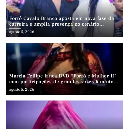
Forró Cavalo Branco aposta em nova fase da
carreira e amplia presença no cenário
nordestino
agosto 5, 2026
Márcia Fellipe lança DVD “Forró e Mulher II”
com participações de grandes vozes femininas
do forró
agosto 5, 2026