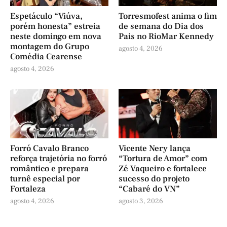
Espetáculo “Viúva,
Torresmofest anima o fim
porém honesta” estreia
de semana do Dia dos
neste domingo em nova
Pais no RioMar Kennedy
montagem do Grupo
agosto 4, 2026
Comédia Cearense
agosto 4, 2026
Forró Cavalo Branco
Vicente Nery lança
reforça trajetória no forró
“Tortura de Amor” com
romântico e prepara
Zé Vaqueiro e fortalece
turnê especial por
sucesso do projeto
Fortaleza
“Cabaré do VN”
agosto 4, 2026
agosto 3, 2026