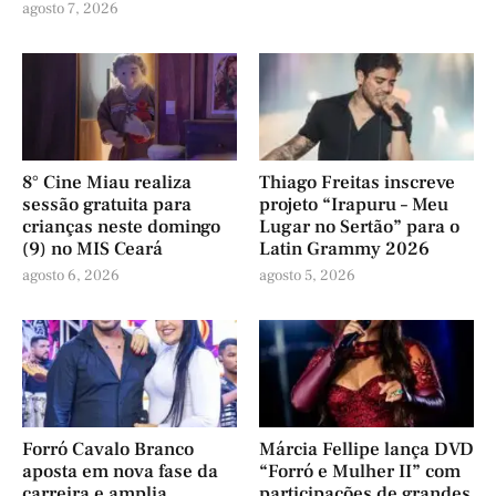
agosto 7, 2026
8° Cine Miau realiza
Thiago Freitas inscreve
sessão gratuita para
projeto “Irapuru – Meu
crianças neste domingo
Lugar no Sertão” para o
(9) no MIS Ceará
Latin Grammy 2026
agosto 6, 2026
agosto 5, 2026
Forró Cavalo Branco
Márcia Fellipe lança DVD
aposta em nova fase da
“Forró e Mulher II” com
carreira e amplia
participações de grandes