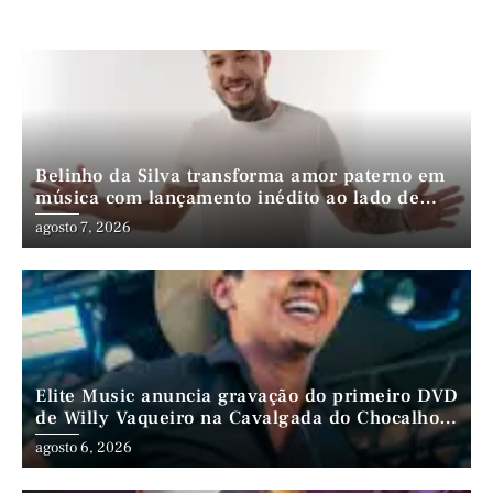
Belinho da Silva transforma amor paterno em
música com lançamento inédito ao lado de
André da Mata e Mateus Farias
agosto 7, 2026
Elite Music anuncia gravação do primeiro DVD
de Willy Vaqueiro na Cavalgada do Chocalho
(PE)
agosto 6, 2026