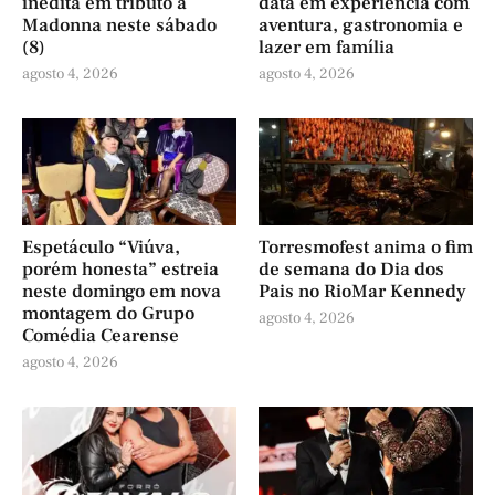
inédita em tributo a
data em experiência com
Madonna neste sábado
aventura, gastronomia e
(8)
lazer em família
agosto 4, 2026
agosto 4, 2026
Espetáculo “Viúva,
Torresmofest anima o fim
porém honesta” estreia
de semana do Dia dos
neste domingo em nova
Pais no RioMar Kennedy
montagem do Grupo
agosto 4, 2026
Comédia Cearense
agosto 4, 2026