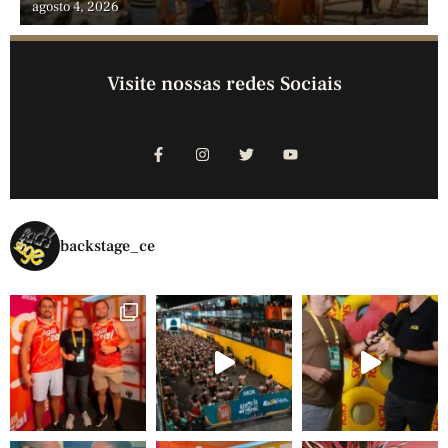
gastronomia e lazer em família
agosto 4, 2026
Visite nossas redes Sociais
backstage_ce