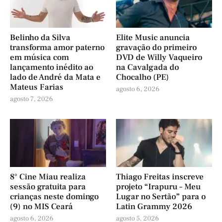
Belinho da Silva
Elite Music anuncia
transforma amor paterno
gravação do primeiro
em música com
DVD de Willy Vaqueiro
lançamento inédito ao
na Cavalgada do
lado de André da Mata e
Chocalho (PE)
Mateus Farias
agosto 6, 2026
agosto 7, 2026
8° Cine Miau realiza
Thiago Freitas inscreve
sessão gratuita para
projeto “Irapuru – Meu
crianças neste domingo
Lugar no Sertão” para o
(9) no MIS Ceará
Latin Grammy 2026
agosto 6, 2026
agosto 5, 2026