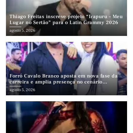
Thiago Freitas inscreve projeto “Irapuru – Meu
Lugar no Sertão” para o Latin Grammy 2026
agosto 5, 2026
Forró Cavalo Branco aposta em nova fase da
carreira e amplia presença no cenário
nordestino
agosto 5, 2026