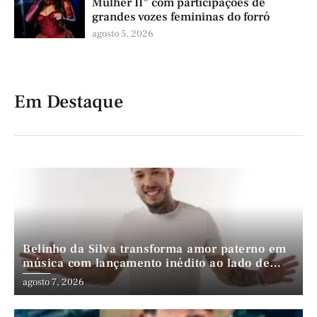
Mulher II” com participações de
grandes vozes femininas do forró
agosto 5, 2026
Em Destaque
Belinho da Silva transforma amor paterno em
música com lançamento inédito ao lado de
André da Mata e Mateus Farias
agosto 7, 2026