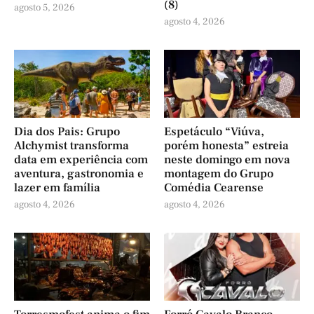
(8)
agosto 5, 2026
agosto 4, 2026
Dia dos Pais: Grupo
Espetáculo “Viúva,
Alchymist transforma
porém honesta” estreia
data em experiência com
neste domingo em nova
aventura, gastronomia e
montagem do Grupo
lazer em família
Comédia Cearense
agosto 4, 2026
agosto 4, 2026