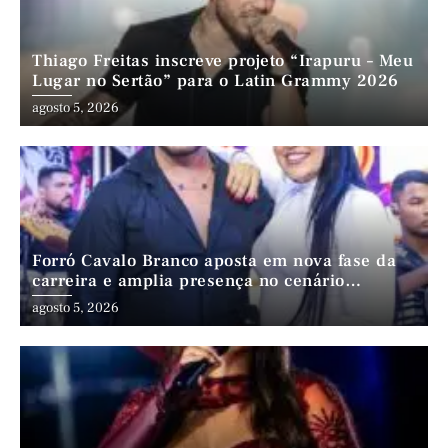
Thiago Freitas inscreve projeto “Irapuru – Meu
Lugar no Sertão” para o Latin Grammy 2026
agosto 5, 2026
Forró Cavalo Branco aposta em nova fase da
carreira e amplia presença no cenário
nordestino
agosto 5, 2026