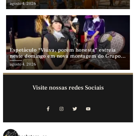
gastronomia e lazer em família
agosto 4, 2026
Espetáculo “Viúva, porém honesta” estreia
neste domingo em nova montagem do Grupo
Comédia Cearense
agosto 4, 2026
Visite nossas redes Sociais