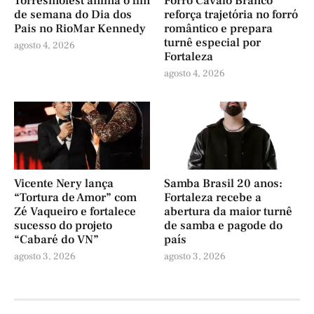
Torresmofest anima o fim
Forró Cavalo Branco
de semana do Dia dos
reforça trajetória no forró
Pais no RioMar Kennedy
romântico e prepara
turnê especial por
agosto 4, 2026
Fortaleza
agosto 4, 2026
Vicente Nery lança
Samba Brasil 20 anos:
“Tortura de Amor” com
Fortaleza recebe a
Zé Vaqueiro e fortalece
abertura da maior turnê
sucesso do projeto
de samba e pagode do
“Cabaré do VN”
país
agosto 3, 2026
agosto 3, 2026