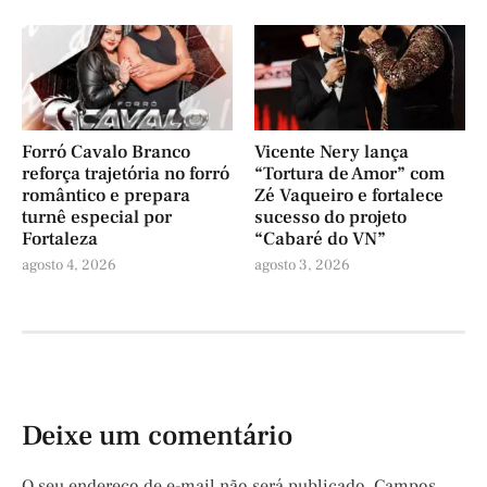
Forró Cavalo Branco
Vicente Nery lança
reforça trajetória no forró
“Tortura de Amor” com
romântico e prepara
Zé Vaqueiro e fortalece
turnê especial por
sucesso do projeto
Fortaleza
“Cabaré do VN”
agosto 4, 2026
agosto 3, 2026
Deixe um comentário
O seu endereço de e-mail não será publicado.
Campos