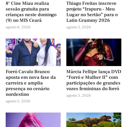
8° Cine Miau realiza
Thiago Freitas inscreve
sessão gratuita para
projeto “Irapuru – Meu
crianças neste domingo
Lugar no Sertão” para o
(9) no MIS Ceará
Latin Grammy 2026
agosto 6, 2026
agosto 5, 2026
Forró Cavalo Branco
Márcia Fellipe lança DVD
aposta em nova fase da
“Forró e Mulher II” com
carreira e amplia
participações de grandes
presença no cenário
vozes femininas do forró
nordestino
agosto 5, 2026
agosto 5, 2026