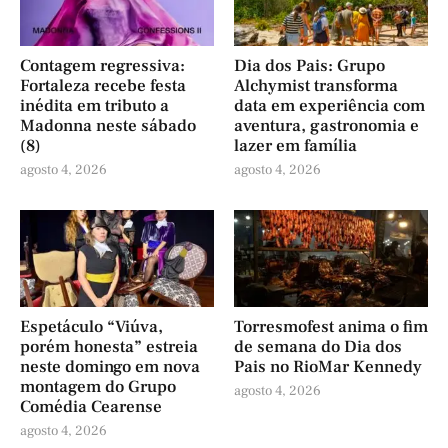
Contagem regressiva:
Dia dos Pais: Grupo
Fortaleza recebe festa
Alchymist transforma
inédita em tributo a
data em experiência com
Madonna neste sábado
aventura, gastronomia e
(8)
lazer em família
agosto 4, 2026
agosto 4, 2026
Espetáculo “Viúva,
Torresmofest anima o fim
porém honesta” estreia
de semana do Dia dos
neste domingo em nova
Pais no RioMar Kennedy
montagem do Grupo
agosto 4, 2026
Comédia Cearense
agosto 4, 2026