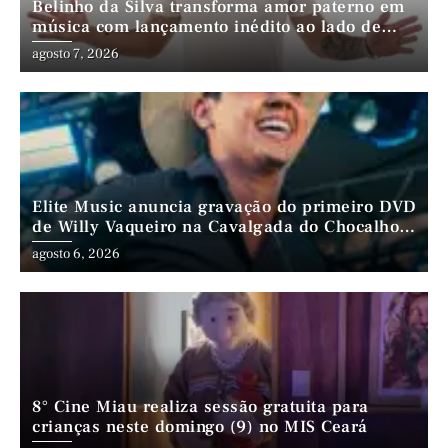
Belinho da Silva transforma amor paterno em
música com lançamento inédito ao lado de
André da Mata e Mateus Farias
agosto 7, 2026
Elite Music anuncia gravação do primeiro DVD
de Willy Vaqueiro na Cavalgada do Chocalho
(PE)
agosto 6, 2026
8° Cine Miau realiza sessão gratuita para
crianças neste domingo (9) no MIS Ceará