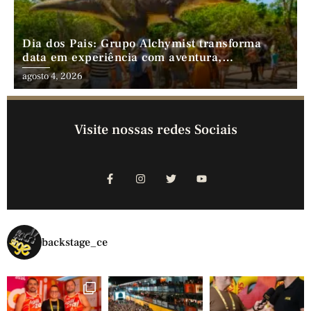
Dia dos Pais: Grupo Alchymist transforma
data em experiência com aventura,
gastronomia e lazer em família
agosto 4, 2026
Visite nossas redes Sociais
backstage_ce