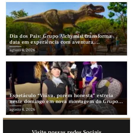
Dia dos Pais: Grupo Alchymist transforma
data em experiência com aventura,
gastronomia e lazer em família
agosto 4, 2026
Espetáculo “Viúva, porém honesta” estreia
neste domingo em nova montagem do Grupo
Comédia Cearense
agosto 4, 2026
Visite nossas redes Sociais