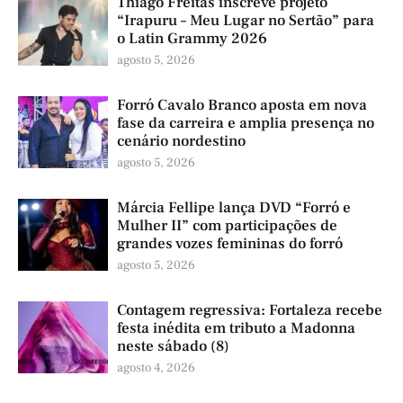
Thiago Freitas inscreve projeto
“Irapuru – Meu Lugar no Sertão” para
o Latin Grammy 2026
agosto 5, 2026
Forró Cavalo Branco aposta em nova
fase da carreira e amplia presença no
cenário nordestino
agosto 5, 2026
Márcia Fellipe lança DVD “Forró e
Mulher II” com participações de
grandes vozes femininas do forró
agosto 5, 2026
Contagem regressiva: Fortaleza recebe
festa inédita em tributo a Madonna
neste sábado (8)
agosto 4, 2026