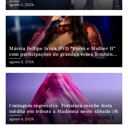
nordestino
agosto 5, 2026
Márcia Fellipe lança DVD “Forró e Mulher II”
com participações de grandes vozes femininas
do forró
agosto 5, 2026
Contagem regressiva: Fortaleza recebe festa
inédita em tributo a Madonna neste sábado (8)
agosto 4, 2026