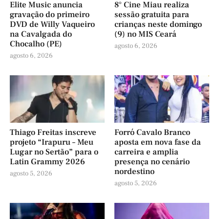
Elite Music anuncia
8° Cine Miau realiza
gravação do primeiro
sessão gratuita para
DVD de Willy Vaqueiro
crianças neste domingo
na Cavalgada do
(9) no MIS Ceará
Chocalho (PE)
agosto 6, 2026
agosto 6, 2026
Thiago Freitas inscreve
Forró Cavalo Branco
projeto “Irapuru – Meu
aposta em nova fase da
Lugar no Sertão” para o
carreira e amplia
Latin Grammy 2026
presença no cenário
nordestino
agosto 5, 2026
agosto 5, 2026