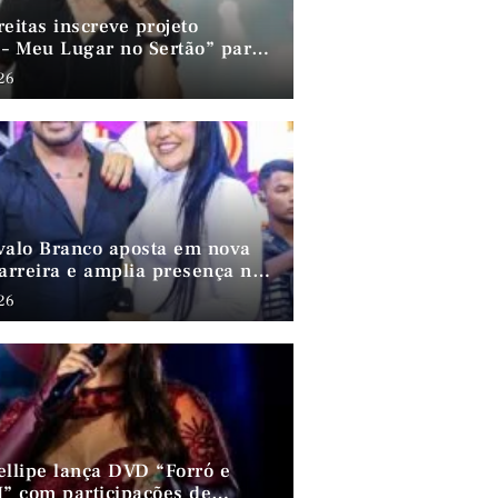
eitas inscreve projeto
 – Meu Lugar no Sertão” para o
rammy 2026
026
valo Branco aposta em nova
carreira e amplia presença no
nordestino
026
ellipe lança DVD “Forró e
I” com participações de