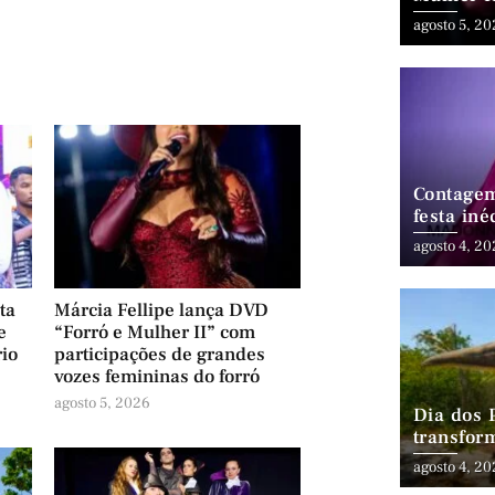
grandes 
agosto 5, 2
Contagem
festa in
neste sá
agosto 4, 2
ta
Márcia Fellipe lança DVD
e
“Forró e Mulher II” com
rio
participações de grandes
vozes femininas do forró
agosto 5, 2026
Dia dos 
transfor
aventura
agosto 4, 2
família