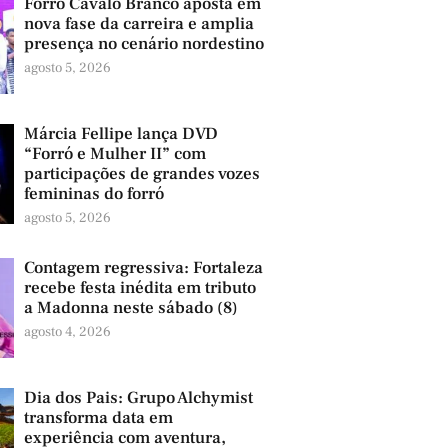
Forró Cavalo Branco aposta em
nova fase da carreira e amplia
presença no cenário nordestino
agosto 5, 2026
Márcia Fellipe lança DVD
“Forró e Mulher II” com
participações de grandes vozes
femininas do forró
agosto 5, 2026
Contagem regressiva: Fortaleza
recebe festa inédita em tributo
a Madonna neste sábado (8)
agosto 4, 2026
Dia dos Pais: Grupo Alchymist
transforma data em
experiência com aventura,