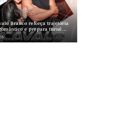
alo Branco reforça trajetória
 romântico e prepara turnê
por Fortaleza
026