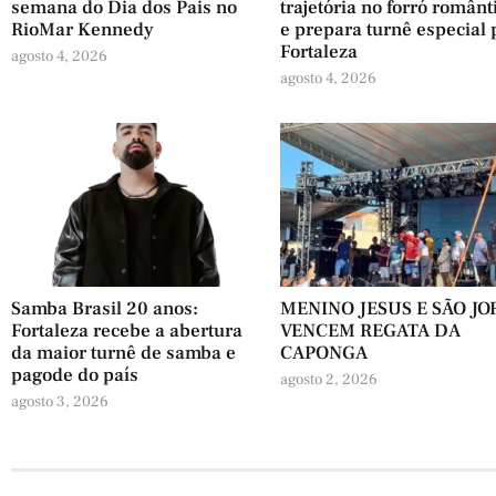
semana do Dia dos Pais no
trajetória no forró românt
RioMar Kennedy
e prepara turnê especial 
Fortaleza
agosto 4, 2026
agosto 4, 2026
Samba Brasil 20 anos:
MENINO JESUS E SÃO JO
Fortaleza recebe a abertura
VENCEM REGATA DA
da maior turnê de samba e
CAPONGA
pagode do país
agosto 2, 2026
agosto 3, 2026