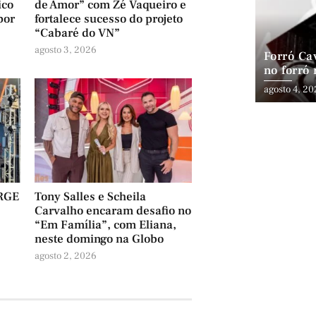
ico
de Amor” com Zé Vaqueiro e
por
fortalece sucesso do projeto
“Cabaré do VN”
agosto 3, 2026
Forró Cav
no forró
especial 
agosto 4, 2
RGE
Tony Salles e Scheila
Carvalho encaram desafio no
“Em Família”, com Eliana,
neste domingo na Globo
agosto 2, 2026