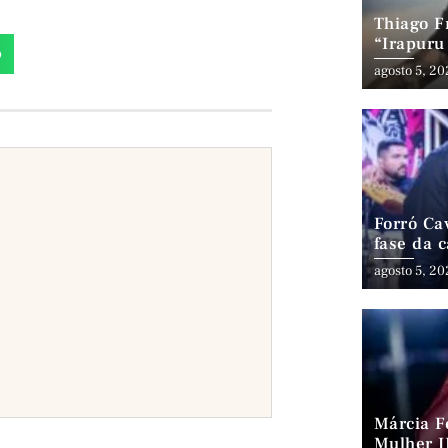
Thiago Fr
“Irapuru
p
Latin G
agosto 5, 2
Forró Ca
fase da 
cenário 
agosto 5, 2
Márcia F
Mulher I