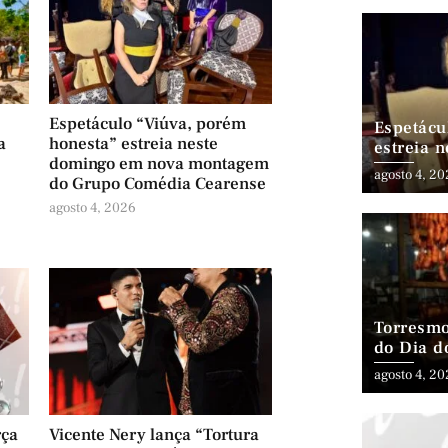
Espetáculo “Viúva, porém
Espetácu
a
honesta” estreia neste
estreia 
domingo em nova montagem
montage
agosto 4, 2
do Grupo Comédia Cearense
agosto 4, 2026
Torresmo
do Dia d
agosto 4, 2
rça
Vicente Nery lança “Tortura