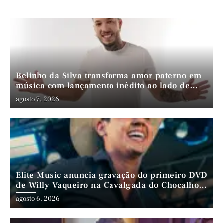
Belinho da Silva transforma amor paterno em
música com lançamento inédito ao lado de
André da Mata e Mateus Farias
agosto 7, 2026
Elite Music anuncia gravação do primeiro DVD
de Willy Vaqueiro na Cavalgada do Chocalho
(PE)
agosto 6, 2026