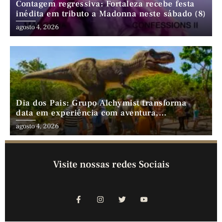
Contagem regressiva: Fortaleza recebe festa
inédita em tributo a Madonna neste sábado (8)
agosto 4, 2026
Dia dos Pais: Grupo Alchymist transforma
data em experiência com aventura,
gastronomia e lazer em família
agosto 4, 2026
Visite nossas redes Sociais