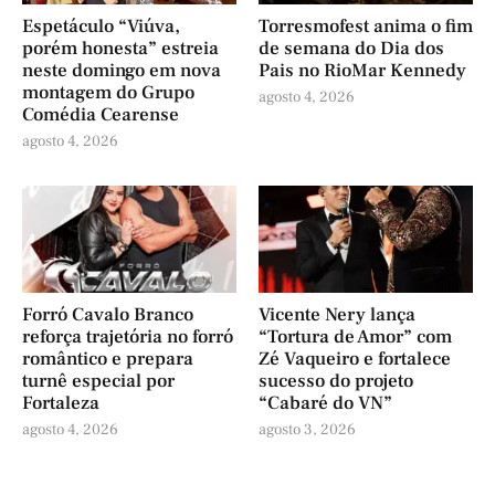
Espetáculo “Viúva,
Torresmofest anima o fim
porém honesta” estreia
de semana do Dia dos
neste domingo em nova
Pais no RioMar Kennedy
montagem do Grupo
agosto 4, 2026
Comédia Cearense
agosto 4, 2026
Forró Cavalo Branco
Vicente Nery lança
reforça trajetória no forró
“Tortura de Amor” com
romântico e prepara
Zé Vaqueiro e fortalece
turnê especial por
sucesso do projeto
Fortaleza
“Cabaré do VN”
agosto 4, 2026
agosto 3, 2026