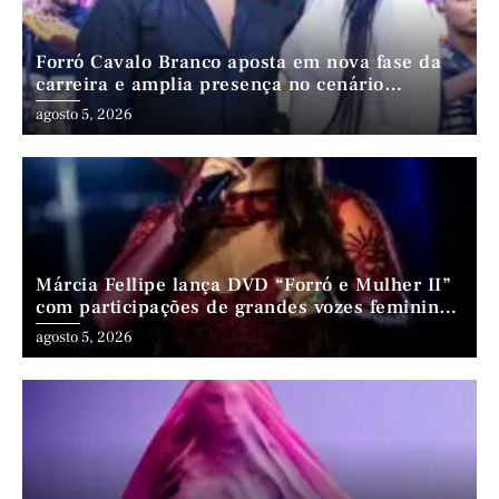
Forró Cavalo Branco aposta em nova fase da
carreira e amplia presença no cenário
nordestino
agosto 5, 2026
Márcia Fellipe lança DVD “Forró e Mulher II”
com participações de grandes vozes femininas
do forró
agosto 5, 2026