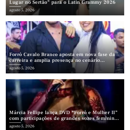
Lugar no Sertão” para o Latin Grammy 2026
agosto 5, 2026
Forró Cavalo Branco aposta em nova fase da
carreira e amplia presença no cenário
nordestino
agosto 5, 2026
Márcia Fellipe lança DVD “Forró e Mulher II”
com participações de grandes vozes femininas
do forró
agosto 5, 2026