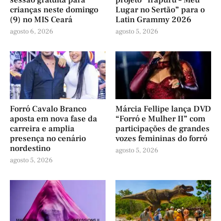
sessão gratuita para
projeto “Irapuru – Meu
crianças neste domingo
Lugar no Sertão” para o
(9) no MIS Ceará
Latin Grammy 2026
agosto 6, 2026
agosto 5, 2026
Forró Cavalo Branco
Márcia Fellipe lança DVD
aposta em nova fase da
“Forró e Mulher II” com
carreira e amplia
participações de grandes
presença no cenário
vozes femininas do forró
nordestino
agosto 5, 2026
agosto 5, 2026