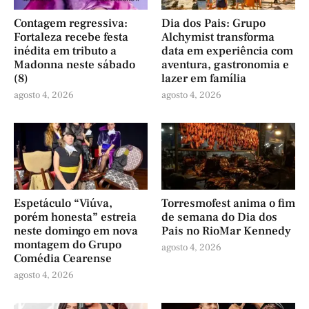
Contagem regressiva:
Dia dos Pais: Grupo
Fortaleza recebe festa
Alchymist transforma
inédita em tributo a
data em experiência com
Madonna neste sábado
aventura, gastronomia e
(8)
lazer em família
agosto 4, 2026
agosto 4, 2026
Espetáculo “Viúva,
Torresmofest anima o fim
porém honesta” estreia
de semana do Dia dos
neste domingo em nova
Pais no RioMar Kennedy
montagem do Grupo
agosto 4, 2026
Comédia Cearense
agosto 4, 2026