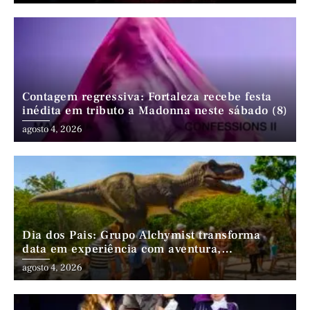
Contagem regressiva: Fortaleza recebe festa
inédita em tributo a Madonna neste sábado (8)
agosto 4, 2026
Dia dos Pais: Grupo Alchymist transforma
data em experiência com aventura,
gastronomia e lazer em família
agosto 4, 2026