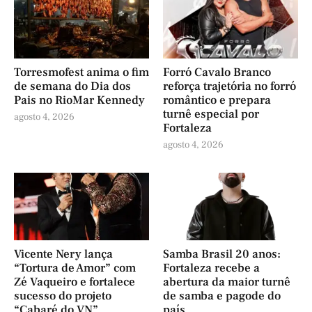
Torresmofest anima o fim
Forró Cavalo Branco
de semana do Dia dos
reforça trajetória no forró
Pais no RioMar Kennedy
romântico e prepara
turnê especial por
agosto 4, 2026
Fortaleza
agosto 4, 2026
Vicente Nery lança
Samba Brasil 20 anos:
“Tortura de Amor” com
Fortaleza recebe a
Zé Vaqueiro e fortalece
abertura da maior turnê
sucesso do projeto
de samba e pagode do
“Cabaré do VN”
país