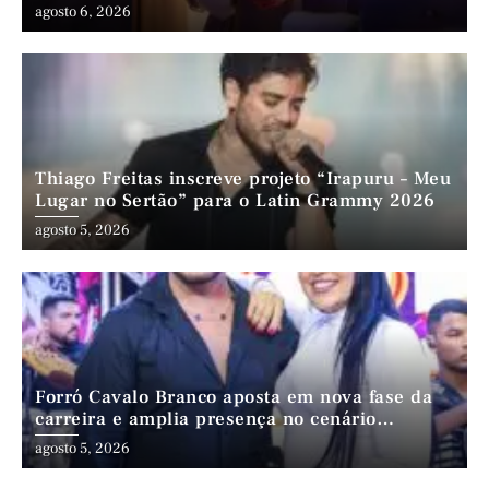
agosto 6, 2026
Thiago Freitas inscreve projeto “Irapuru – Meu
Lugar no Sertão” para o Latin Grammy 2026
agosto 5, 2026
Forró Cavalo Branco aposta em nova fase da
carreira e amplia presença no cenário
nordestino
agosto 5, 2026