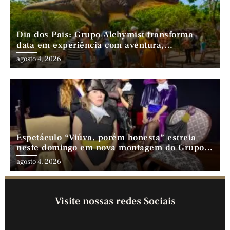
Dia dos Pais: Grupo Alchymist transforma
data em experiência com aventura,
gastronomia e lazer em família
agosto 4, 2026
Espetáculo “Viúva, porém honesta” estreia
neste domingo em nova montagem do Grupo
Comédia Cearense
agosto 4, 2026
Visite nossas redes Sociais