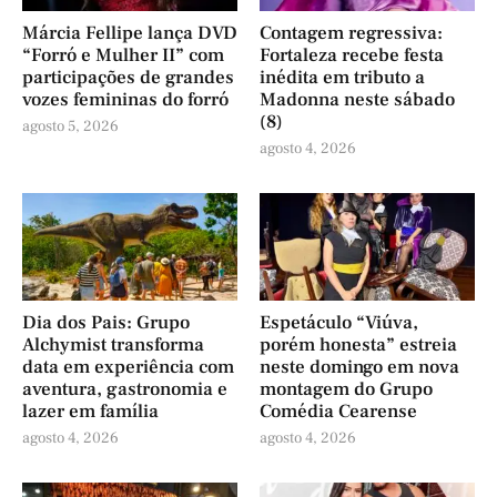
Márcia Fellipe lança DVD
Contagem regressiva:
“Forró e Mulher II” com
Fortaleza recebe festa
participações de grandes
inédita em tributo a
vozes femininas do forró
Madonna neste sábado
(8)
agosto 5, 2026
agosto 4, 2026
Dia dos Pais: Grupo
Espetáculo “Viúva,
Alchymist transforma
porém honesta” estreia
data em experiência com
neste domingo em nova
aventura, gastronomia e
montagem do Grupo
lazer em família
Comédia Cearense
agosto 4, 2026
agosto 4, 2026