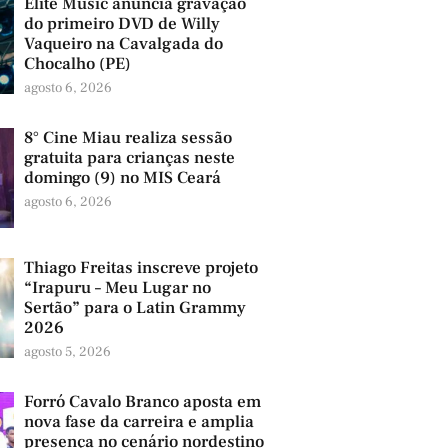
Elite Music anuncia gravação
do primeiro DVD de Willy
Vaqueiro na Cavalgada do
Chocalho (PE)
agosto 6, 2026
8° Cine Miau realiza sessão
gratuita para crianças neste
domingo (9) no MIS Ceará
agosto 6, 2026
Thiago Freitas inscreve projeto
“Irapuru – Meu Lugar no
Sertão” para o Latin Grammy
2026
agosto 5, 2026
Forró Cavalo Branco aposta em
nova fase da carreira e amplia
presença no cenário nordestino