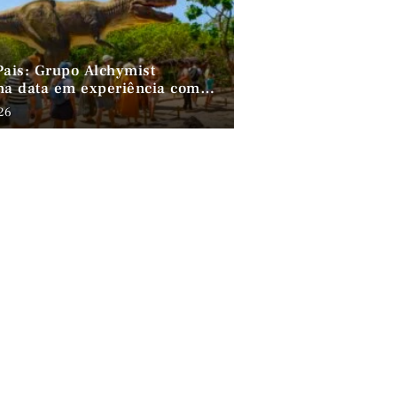
Pais: Grupo Alchymist
ma data em experiência com
, gastronomia e lazer em
026