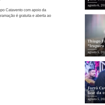
Ceará
agosto 6, 2
rupo Catavento com apoio da
ramação é gratuita e aberta ao
Thiago Fr
“Irapuru
Latin G
agosto 5, 2
Forró Ca
fase da 
cenário 
agosto 5, 2