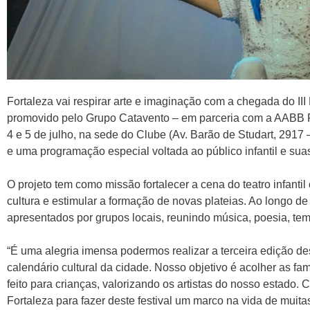
Fortaleza vai respirar arte e imaginação com a chegada do III 
promovido pelo Grupo Catavento – em parceria com a AABB F
4 e 5 de julho, na sede do Clube (Av. Barão de Studart, 2917 –
e uma programação especial voltada ao público infantil e suas
O projeto tem como missão fortalecer a cena do teatro infanti
cultura e estimular a formação de novas plateias. Ao longo de
apresentados por grupos locais, reunindo música, poesia, tem
“É uma alegria imensa podermos realizar a terceira edição des
calendário cultural da cidade. Nosso objetivo é acolher as fam
feito para crianças, valorizando os artistas do nosso estado
Fortaleza para fazer deste festival um marco na vida de muita