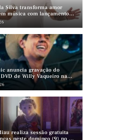
da Silva transforma amor
em música com lançamento
ao lado de André da Mata e
026
arias
sic anuncia gravação do
 DVD de Willy Vaqueiro na
a do Chocalho (PE)
026
iau realiza sessão gratuita
anças neste domingo (9) no MIS