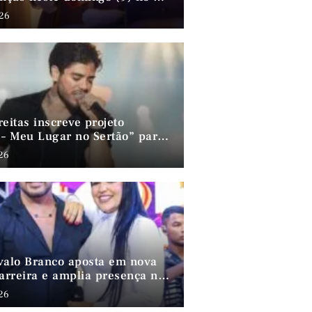
026
eitas inscreve projeto
 – Meu Lugar no Sertão” para o
rammy 2026
026
valo Branco aposta em nova
carreira e amplia presença no
nordestino
026