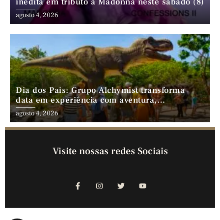
inédita em tributo a Madonna neste sábado (8)
agosto 4, 2026
Dia dos Pais: Grupo Alchymist transforma
data em experiência com aventura,
gastronomia e lazer em família
agosto 4, 2026
Visite nossas redes Sociais