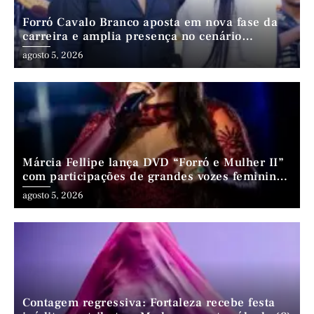
Forró Cavalo Branco aposta em nova fase da
carreira e amplia presença no cenário
nordestino
agosto 5, 2026
Márcia Fellipe lança DVD “Forró e Mulher II”
com participações de grandes vozes femininas
do forró
agosto 5, 2026
Contagem regressiva: Fortaleza recebe festa