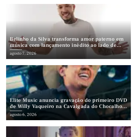
Belinho da Silva transforma amor paterno em
música com lançamento inédito ao lado de
André da Mata e Mateus Farias
agosto 7, 2026
Elite Music anuncia gravação do primeiro DVD
de Willy Vaqueiro na Cavalgada do Chocalho
(PE)
agosto 6, 2026