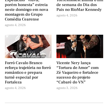
Espetáculo “Viúva,
Torresmofest anima o fim
porém honesta” estreia
de semana do Dia dos
neste domingo em nova
Pais no RioMar Kennedy
montagem do Grupo
agosto 4, 2026
Comédia Cearense
agosto 4, 2026
Forró Cavalo Branco
Vicente Nery lança
reforça trajetória no forró
“Tortura de Amor” com
romântico e prepara
Zé Vaqueiro e fortalece
turnê especial por
sucesso do projeto
Fortaleza
“Cabaré do VN”
agosto 4, 2026
agosto 3, 2026