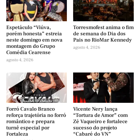
Espetáculo “Viúva,
Torresmofest anima o fim
porém honesta” estreia
de semana do Dia dos
neste domingo em nova
Pais no RioMar Kennedy
montagem do Grupo
agosto 4, 2026
Comédia Cearense
agosto 4, 2026
Forró Cavalo Branco
Vicente Nery lança
reforça trajetória no forró
“Tortura de Amor” com
romântico e prepara
Zé Vaqueiro e fortalece
turnê especial por
sucesso do projeto
Fortaleza
“Cabaré do VN”