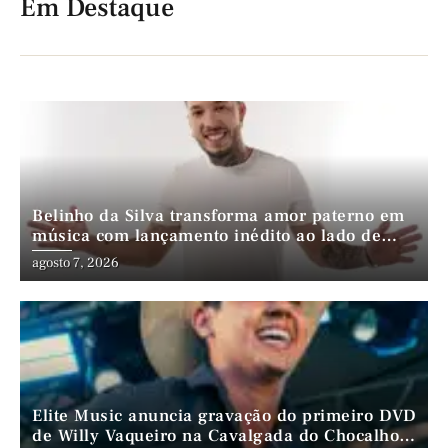
Em Destaque
Belinho da Silva transforma amor paterno em
música com lançamento inédito ao lado de
André da Mata e Mateus Farias
agosto 7, 2026
Elite Music anuncia gravação do primeiro DVD
de Willy Vaqueiro na Cavalgada do Chocalho