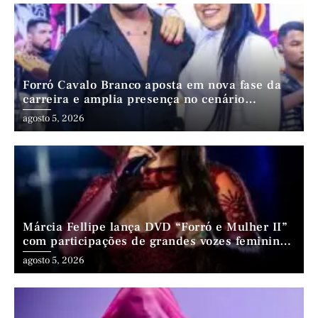
Forró Cavalo Branco aposta em nova fase da
carreira e amplia presença no cenário
nordestino
agosto 5, 2026
Márcia Fellipe lança DVD “Forró e Mulher II”
com participações de grandes vozes femininas
do forró
agosto 5, 2026