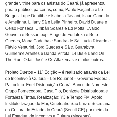
grande vitrine para os artistas do Ceará, já apresentou
para o público, parcerias, como, Paulo Façanha e Lô
Borges, Lupe Duailibe e Isabella Taviani, Isaac Cândido
e Amelinha, Liliany Sá e Leila Pinheiro, David Duarte e
Celso Fonseca, Ciribáh Soares e Ed Motta, Evaldo
Gouveia e Bossampop, Pingo de Fortaleza e Beto
Guedes, Mona Gadelha e Sandra de Sá, Lúcio Ricardo e
Flávio Venturini, Jord Guedes e Sá & Guarabyra,
Guilherme Arantes e Banda Vitrola, 14 Bis e Band On
The Run, Odair José e Os Alfazemas e muitos outros.
Projeto Duetos – 11ª Edição – é realizado através da Lei
de Incentivo à Cultura – Lei Rouanet – Governo Federal.
Patrocínio: Enel Distribuição Ceará, Banco do Nordeste,
Grupo Fornecedora, Casa Pio, Donizete Distribuidora e
Fortaleza Tintas. Realização: Y3 e Tempo FM. Apoio:
Instituto Dragão do Mar, Cineteatro São Luiz e Secretaria
da Cultura do Estado do Ceará (Secult CE) por meio da
Lei Estadual de Incentivo à Cultura (Mecenas).