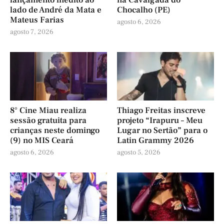
lançamento inédito ao
na Cavalgada do
lado de André da Mata e
Chocalho (PE)
Mateus Farias
agosto 6, 2026
agosto 7, 2026
8° Cine Miau realiza
Thiago Freitas inscreve
sessão gratuita para
projeto “Irapuru – Meu
crianças neste domingo
Lugar no Sertão” para o
(9) no MIS Ceará
Latin Grammy 2026
agosto 6, 2026
agosto 5, 2026