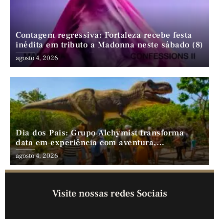
Contagem regressiva: Fortaleza recebe festa
inédita em tributo a Madonna neste sábado (8)
agosto 4, 2026
Dia dos Pais: Grupo Alchymist transforma
data em experiência com aventura,
gastronomia e lazer em família
agosto 4, 2026
Visite nossas redes Sociais