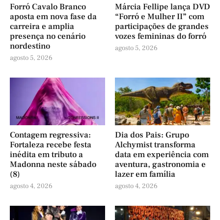
Forró Cavalo Branco
Márcia Fellipe lança DVD
aposta em nova fase da
“Forró e Mulher II” com
carreira e amplia
participações de grandes
presença no cenário
vozes femininas do forró
nordestino
agosto 5, 2026
agosto 5, 2026
Contagem regressiva:
Dia dos Pais: Grupo
Fortaleza recebe festa
Alchymist transforma
inédita em tributo a
data em experiência com
Madonna neste sábado
aventura, gastronomia e
(8)
lazer em família
agosto 4, 2026
agosto 4, 2026