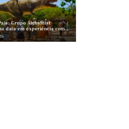
Pais: Grupo Alchymist
ma data em experiência com
, gastronomia e lazer em
026