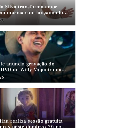
da Silva transforma amor
em música com lançamento
ao lado de André da Mata e
026
arias
sic anuncia gravação do
 DVD de Willy Vaqueiro na
a do Chocalho (PE)
026
iau realiza sessão gratuita
anças neste domingo (9) no MIS