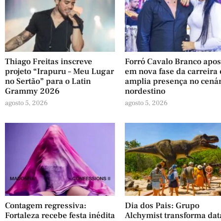
Thiago Freitas inscreve
Forró Cavalo Branco apos
projeto “Irapuru – Meu Lugar
em nova fase da carreira 
no Sertão” para o Latin
amplia presença no cená
Grammy 2026
nordestino
agosto 5, 2026
agosto 5, 2026
Contagem regressiva:
Dia dos Pais: Grupo
Fortaleza recebe festa inédita
Alchymist transforma dat