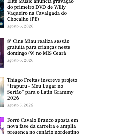
Elite Music anuncia gravação
do primeiro DVD de Willy
Vaqueiro na Cavalgada do
Chocalho (PE)
agosto 6, 2026
8° Cine Miau realiza sessão
gratuita para crianças neste
domingo (9) no MIS Ceará
agosto 6, 2026
Thiago Freitas inscreve projeto
“Irapuru – Meu Lugar no
Sertão” para o Latin Grammy
2026
agosto 5, 2026
Forró Cavalo Branco aposta em
nova fase da carreira e amplia
presença no cenário nordestino