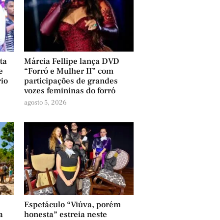
ta
Márcia Fellipe lança DVD
e
“Forró e Mulher II” com
rio
participações de grandes
vozes femininas do forró
agosto 5, 2026
Espetáculo “Viúva, porém
a
honesta” estreia neste