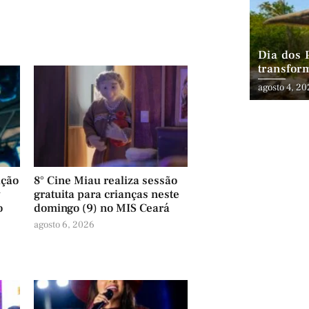
Dia dos 
transfor
aventura
agosto 4, 2
família
ação
8° Cine Miau realiza sessão
y
gratuita para crianças neste
o
domingo (9) no MIS Ceará
agosto 6, 2026