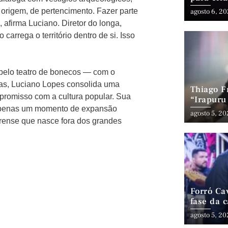
Ceará
 origem, de pertencimento. Fazer parte
agosto 6, 2
, afirma Luciano. Diretor do longa,
carrega o território dentro de si. Isso
 pelo teatro de bonecos — com o
eas, Luciano Lopes consolida uma
Thiago Fr
mpromisso com a cultura popular. Sua
“Irapuru
 apenas um momento de expansão
Latin G
agosto 5, 2
rense que nasce fora dos grandes
Forró Ca
fase da 
cenário 
agosto 5, 2