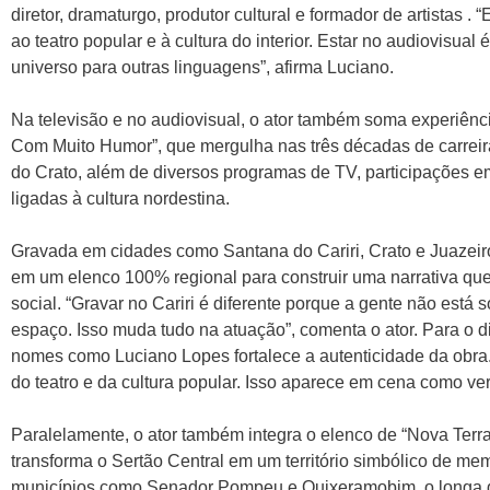
diretor, dramaturgo, produtor cultural e formador de artistas 
ao teatro popular e à cultura do interior. Estar no audiovisual 
universo para outras linguagens”, afirma Luciano.
Na televisão e no audiovisual, o ator também soma experiênc
Com Muito Humor”, que mergulha nas três décadas de carreir
do Crato, além de diversos programas de TV, participações 
ligadas à cultura nordestina.
Gravada em cidades como Santana do Cariri, Crato e Juazeiro
em um elenco 100% regional para construir uma narrativa que m
social. “Gravar no Cariri é diferente porque a gente não está 
espaço. Isso muda tudo na atuação”, comenta o ator. Para o d
nomes como Luciano Lopes fortalece a autenticidade da obr
do teatro e da cultura popular. Isso aparece em cena como ve
Paralelamente, o ator também integra o elenco de “Nova Terra”
transforma o Sertão Central em um território simbólico de m
municípios como Senador Pompeu e Quixeramobim, o longa di