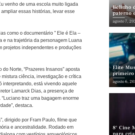
. “Eu venho de uma escola muito ligada
Belinho 
é ampliar essas histórias, levar esse
paterno 
inédito 
agosto 7, 2
Mateus F
ias como o documentário ” Ele é Ela –
a e na trajetória da personagem Luana
em projetos independentes e produções
Elite Mu
 do Norte, “Prazeres Insanos” aposta
primeiro
istura ciência, investigação e crítica
Cavalgad
agosto 6, 2
só interpretando, está vivendo aquele
iretor Lamarck Dias, a presença de
a. “Luciano traz uma bagagem enorme
rdade”, destaca.
, dirigido por Fram Paulo, filme que
emória e ancestralidade. Rodado em
8° Cine M
para cri
aloga com vestígios arqueológicos,