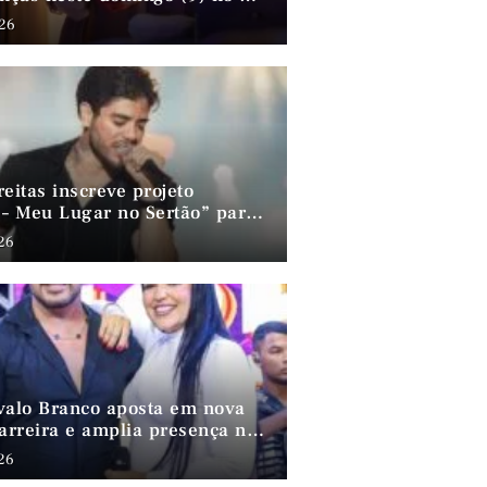
026
eitas inscreve projeto
 – Meu Lugar no Sertão” para o
rammy 2026
026
valo Branco aposta em nova
carreira e amplia presença no
nordestino
026