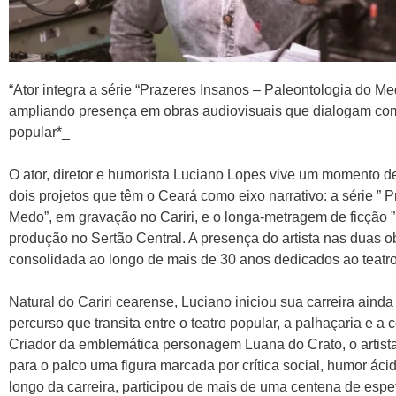
“Ator integra a série “Prazeres Insanos – Paleontologia do M
ampliando presença em obras audiovisuais que dialogam com t
popular*_
O ator, diretor e humorista Luciano Lopes vive um momento de
dois projetos que têm o Ceará como eixo narrativo: a série ” 
Medo”, em gravação no Cariri, e o longa-metragem de ficção ” 
produção no Sertão Central. A presença do artista nas duas ob
consolidada ao longo de mais de 30 anos dedicados ao teatro,
Natural do Cariri cearense, Luciano iniciou sua carreira ain
percurso que transita entre o teatro popular, a palhaçaria e a 
Criador da emblemática personagem Luana do Crato, o artist
para o palco uma figura marcada por crítica social, humor ácid
longo da carreira, participou de mais de uma centena de espe