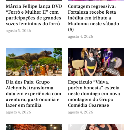
Márcia Fellipe lança DVD
Contagem regressiva:
“Forró e Mulher II” com
Fortaleza recebe festa
participações de grandes
inédita em tributo a
vozes femininas do forró
Madonna neste sábado
(8)
agosto 5, 2026
agosto 4, 2026
Dia dos Pais: Grupo
Espetáculo “Viúva,
Alchymist transforma
porém honesta” estreia
data em experiência com
neste domingo em nova
aventura, gastronomia e
montagem do Grupo
lazer em família
Comédia Cearense
agosto 4, 2026
agosto 4, 2026