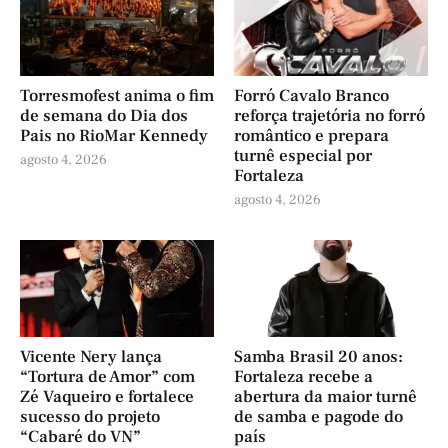
Torresmofest anima o fim
Forró Cavalo Branco
de semana do Dia dos
reforça trajetória no forró
Pais no RioMar Kennedy
romântico e prepara
turnê especial por
agosto 4, 2026
Fortaleza
agosto 4, 2026
Vicente Nery lança
Samba Brasil 20 anos:
“Tortura de Amor” com
Fortaleza recebe a
Zé Vaqueiro e fortalece
abertura da maior turnê
sucesso do projeto
de samba e pagode do
“Cabaré do VN”
país