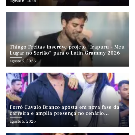
agosto 6, 2026
Thiago Freitas inscreve projeto “Irapuru – Meu
Lugar no Sertão” para o Latin Grammy 2026
agosto 5, 2026
Forró Cavalo Branco aposta em nova fase da
carreira e amplia presença no cenário
nordestino
agosto 5, 2026