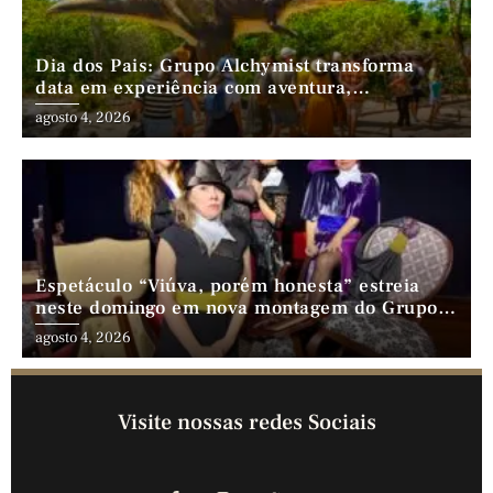
Dia dos Pais: Grupo Alchymist transforma
data em experiência com aventura,
gastronomia e lazer em família
agosto 4, 2026
Espetáculo “Viúva, porém honesta” estreia
neste domingo em nova montagem do Grupo
Comédia Cearense
agosto 4, 2026
Visite nossas redes Sociais