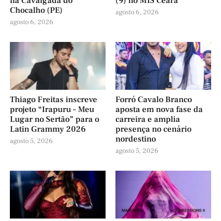
na Cavalgada do
(9) no MIS Ceará
Chocalho (PE)
agosto 6, 2026
agosto 6, 2026
Thiago Freitas inscreve
Forró Cavalo Branco
projeto “Irapuru – Meu
aposta em nova fase da
Lugar no Sertão” para o
carreira e amplia
Latin Grammy 2026
presença no cenário
nordestino
agosto 5, 2026
agosto 5, 2026