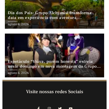
Dia dos Pais: Grupo Alchymist transforma
data em experiência com aventura,
gastronomia e lazer em família
agosto 4, 2026
Espetáculo “Viúva, porém honesta” estreia
neste domingo em nova montagem do Grupo
Comédia Cearense
agosto 4, 2026
Visite nossas redes Sociais