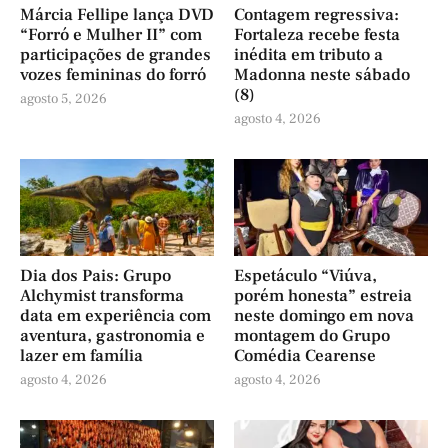
Márcia Fellipe lança DVD
Contagem regressiva:
“Forró e Mulher II” com
Fortaleza recebe festa
participações de grandes
inédita em tributo a
vozes femininas do forró
Madonna neste sábado
(8)
agosto 5, 2026
agosto 4, 2026
Dia dos Pais: Grupo
Espetáculo “Viúva,
Alchymist transforma
porém honesta” estreia
data em experiência com
neste domingo em nova
aventura, gastronomia e
montagem do Grupo
lazer em família
Comédia Cearense
agosto 4, 2026
agosto 4, 2026