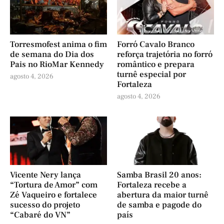
Torresmofest anima o fim
Forró Cavalo Branco
de semana do Dia dos
reforça trajetória no forró
Pais no RioMar Kennedy
romântico e prepara
turnê especial por
agosto 4, 2026
Fortaleza
agosto 4, 2026
Vicente Nery lança
Samba Brasil 20 anos:
“Tortura de Amor” com
Fortaleza recebe a
Zé Vaqueiro e fortalece
abertura da maior turnê
sucesso do projeto
de samba e pagode do
“Cabaré do VN”
país