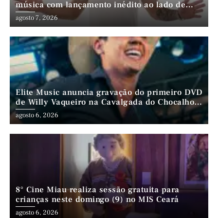
música com lançamento inédito ao lado de
André da Mata e Mateus Farias
agosto 7, 2026
Elite Music anuncia gravação do primeiro DVD
de Willy Vaqueiro na Cavalgada do Chocalho
(PE)
agosto 6, 2026
8° Cine Miau realiza sessão gratuita para
crianças neste domingo (9) no MIS Ceará
agosto 6, 2026