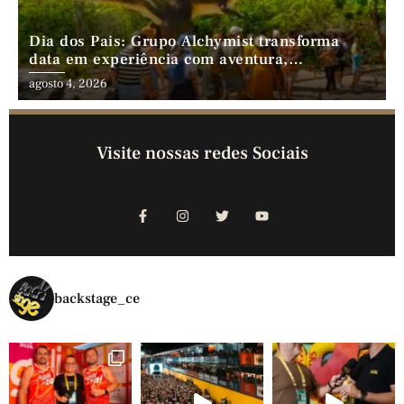
Dia dos Pais: Grupo Alchymist transforma
data em experiência com aventura,
gastronomia e lazer em família
agosto 4, 2026
Visite nossas redes Sociais
backstage_ce