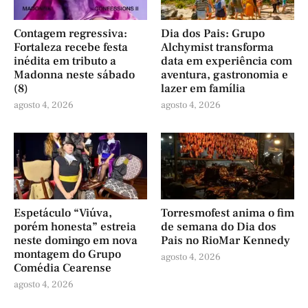
Contagem regressiva:
Dia dos Pais: Grupo
Fortaleza recebe festa
Alchymist transforma
inédita em tributo a
data em experiência com
Madonna neste sábado
aventura, gastronomia e
(8)
lazer em família
agosto 4, 2026
agosto 4, 2026
Espetáculo “Viúva,
Torresmofest anima o fim
porém honesta” estreia
de semana do Dia dos
neste domingo em nova
Pais no RioMar Kennedy
montagem do Grupo
agosto 4, 2026
Comédia Cearense
agosto 4, 2026