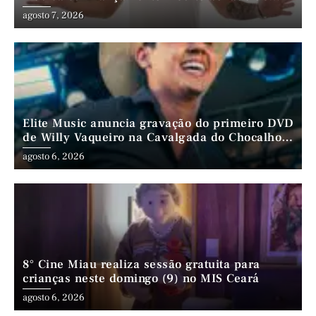
André da Mata e Mateus Farias
agosto 7, 2026
Elite Music anuncia gravação do primeiro DVD
de Willy Vaqueiro na Cavalgada do Chocalho
(PE)
agosto 6, 2026
8° Cine Miau realiza sessão gratuita para
crianças neste domingo (9) no MIS Ceará
agosto 6, 2026