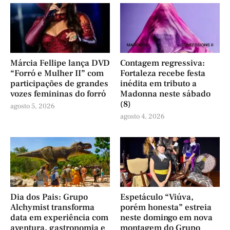
Márcia Fellipe lança DVD
Contagem regressiva:
“Forró e Mulher II” com
Fortaleza recebe festa
participações de grandes
inédita em tributo a
vozes femininas do forró
Madonna neste sábado
(8)
agosto 5, 2026
agosto 4, 2026
Dia dos Pais: Grupo
Espetáculo “Viúva,
Alchymist transforma
porém honesta” estreia
data em experiência com
neste domingo em nova
aventura, gastronomia e
montagem do Grupo