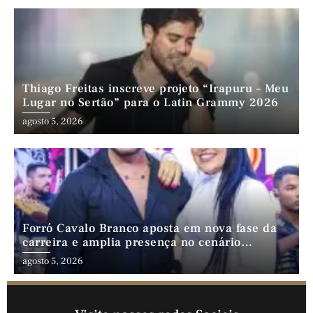
Thiago Freitas inscreve projeto “Irapuru – Meu
Lugar no Sertão” para o Latin Grammy 2026
agosto 5, 2026
Forró Cavalo Branco aposta em nova fase da
carreira e amplia presença no cenário
nordestino
agosto 5, 2026