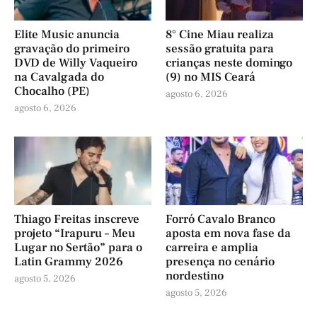
Elite Music anuncia
8° Cine Miau realiza
gravação do primeiro
sessão gratuita para
DVD de Willy Vaqueiro
crianças neste domingo
na Cavalgada do
(9) no MIS Ceará
Chocalho (PE)
agosto 6, 2026
agosto 6, 2026
Thiago Freitas inscreve
Forró Cavalo Branco
projeto “Irapuru – Meu
aposta em nova fase da
Lugar no Sertão” para o
carreira e amplia
Latin Grammy 2026
presença no cenário
nordestino
agosto 5, 2026
agosto 5, 2026