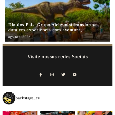
Dia dos Pais: Grupo Alchymist transforma
data em experiência com aventura,
gastronomia e lazer em família
agosto 4, 2026
Visite nossas redes Sociais
backstage_ce