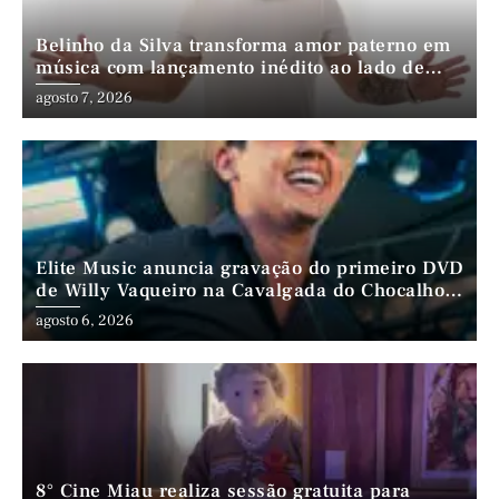
Belinho da Silva transforma amor paterno em
música com lançamento inédito ao lado de
André da Mata e Mateus Farias
agosto 7, 2026
Elite Music anuncia gravação do primeiro DVD
de Willy Vaqueiro na Cavalgada do Chocalho
(PE)
agosto 6, 2026
8° Cine Miau realiza sessão gratuita para