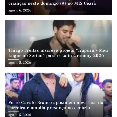
crianças neste domingo (9) no MIS Ceará
agosto 6, 2026
Thiago Freitas inscreve projeto “Irapuru – Meu
Lugar no Sertão” para o Latin Grammy 2026
agosto 5, 2026
Forró Cavalo Branco aposta em nova fase da
carreira e amplia presença no cenário
nordestino
agosto 5, 2026