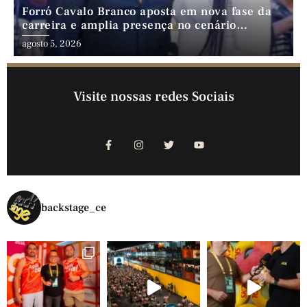
Forró Cavalo Branco aposta em nova fase da
carreira e amplia presença no cenário
nordestino
agosto 5, 2026
Visite nossas redes Sociais
backstage_ce