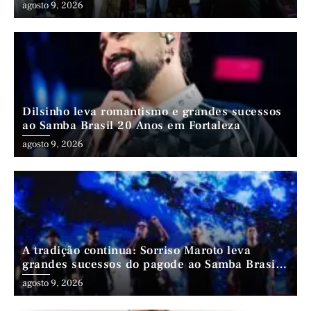
trajetória que atravessa gerações
agosto 9, 2026
Dilsinho leva romantismo e grandes sucessos
ao Samba Brasil 20 Anos em Fortaleza
agosto 9, 2026
A tradição continua: Sorriso Maroto leva
grandes sucessos do pagode ao Samba Brasil
20 Anos
agosto 9, 2026