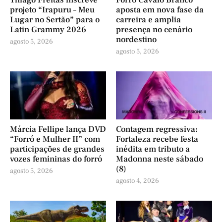
Thiago Freitas inscreve
Forró Cavalo Branco
projeto “Irapuru – Meu
aposta em nova fase da
Lugar no Sertão” para o
carreira e amplia
Latin Grammy 2026
presença no cenário
nordestino
agosto 5, 2026
agosto 5, 2026
Márcia Fellipe lança DVD
Contagem regressiva:
“Forró e Mulher II” com
Fortaleza recebe festa
participações de grandes
inédita em tributo a
vozes femininas do forró
Madonna neste sábado
(8)
agosto 5, 2026
agosto 4, 2026