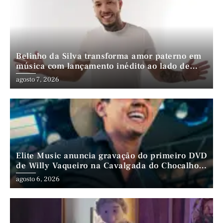
Belinho da Silva transforma amor paterno em
música com lançamento inédito ao lado de
André da Mata e Mateus Farias
agosto 7, 2026
Elite Music anuncia gravação do primeiro DVD
de Willy Vaqueiro na Cavalgada do Chocalho
(PE)
agosto 6, 2026