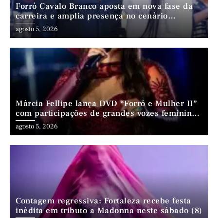
Forró Cavalo Branco aposta em nova fase da
carreira e amplia presença no cenário
nordestino
agosto 5, 2026
Márcia Fellipe lança DVD “Forró e Mulher II”
com participações de grandes vozes femininas
do forró
agosto 5, 2026
Contagem regressiva: Fortaleza recebe festa
inédita em tributo a Madonna neste sábado (8)