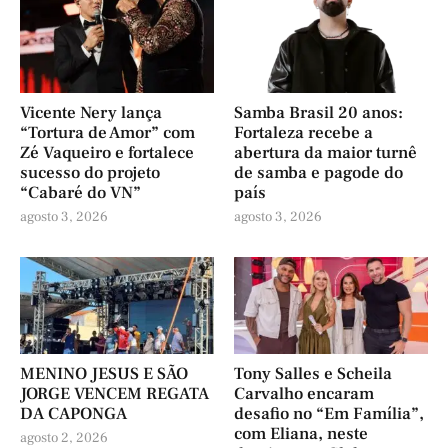
Vicente Nery lança
Samba Brasil 20 anos:
“Tortura de Amor” com
Fortaleza recebe a
Zé Vaqueiro e fortalece
abertura da maior turnê
sucesso do projeto
de samba e pagode do
“Cabaré do VN”
país
agosto 3, 2026
agosto 3, 2026
MENINO JESUS E SÃO
Tony Salles e Scheila
JORGE VENCEM REGATA
Carvalho encaram
DA CAPONGA
desafio no “Em Família”,
com Eliana, neste
agosto 2, 2026