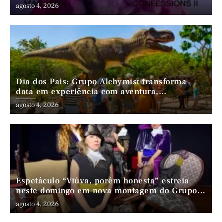
agosto 4, 2026
Dia dos Pais: Grupo Alchymist transforma
data em experiência com aventura,
gastronomia e lazer em família
agosto 4, 2026
Espetáculo “Viúva, porém honesta” estreia
neste domingo em nova montagem do Grupo
Comédia Cearense
agosto 4, 2026