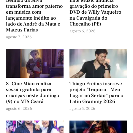
Belinho da Silva
Elite Music anuncia
transforma amor paterno
gravação do primeiro
em música com
DVD de Willy Vaqueiro
lançamento inédito ao
na Cavalgada do
lado de André da Mata e
Chocalho (PE)
Mateus Farias
agosto 6, 2026
agosto 7, 2026
8° Cine Miau realiza
Thiago Freitas inscreve
sessão gratuita para
projeto “Irapuru – Meu
crianças neste domingo
Lugar no Sertão” para o
(9) no MIS Ceará
Latin Grammy 2026
agosto 6, 2026
agosto 5, 2026