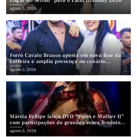
Lugar no Sertão” para o Latin Grammy 2026
agosto 5, 2026
Forró Cavalo Branco aposta em nova fase da
carreira e amplia presença no cenário
nordestino
agosto 5, 2026
Márcia Fellipe lança DVD “Forró e Mulher II”
com participações de grandes vozes femininas
do forró
agosto 5, 2026