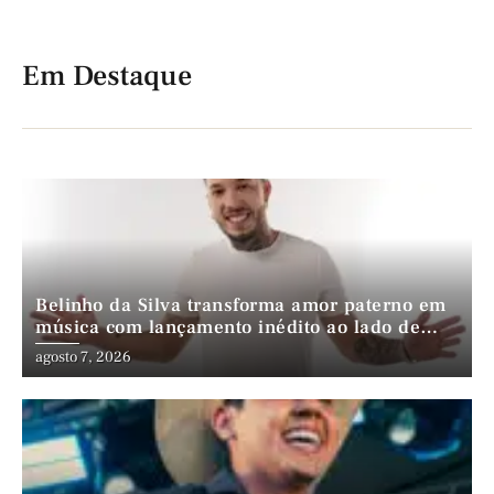
Em Destaque
Belinho da Silva transforma amor paterno em
música com lançamento inédito ao lado de
André da Mata e Mateus Farias
agosto 7, 2026