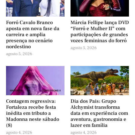
Forró Cavalo Branco
Márcia Fellipe lança DVD
aposta em nova fase da
“Forró e Mulher II” com
carreira e amplia
participações de grandes
presença no cenário
vozes femininas do forró
nordestino
agosto 5, 2026
agosto 5, 2026
Contagem regressiva:
Dia dos Pais: Grupo
Fortaleza recebe festa
Alchymist transforma
inédita em tributo a
data em experiência com
Madonna neste sábado
aventura, gastronomia e
(8)
lazer em família
agosto 4, 2026
agosto 4, 2026