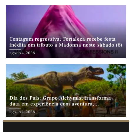
Contagem regressiva: Fortaleza recebe festa
inédita em tributo a Madonna neste sábado (8)
agosto 4, 2026
Dia dos Pais: Grupo Alchymist transforma
data em experiência com aventura,
gastronomia e lazer em família
agosto 4, 2026