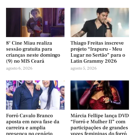
8° Cine Miau realiza
Thiago Freitas inscreve
sessão gratuita para
projeto “Irapuru – Meu
crianças neste domingo
Lugar no Sertão” para o
(9) no MIS Ceará
Latin Grammy 2026
agosto 6, 2026
agosto 5, 2026
Forró Cavalo Branco
Márcia Fellipe lança DVD
aposta em nova fase da
“Forró e Mulher II” com
carreira e amplia
participações de grandes
presença no cenário
vozes femininas do forró