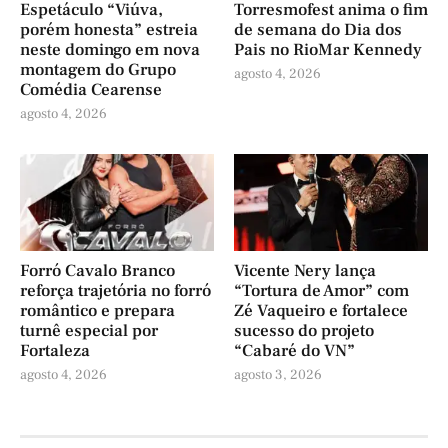
Espetáculo “Viúva,
Torresmofest anima o fim
porém honesta” estreia
de semana do Dia dos
neste domingo em nova
Pais no RioMar Kennedy
montagem do Grupo
agosto 4, 2026
Comédia Cearense
agosto 4, 2026
Forró Cavalo Branco
Vicente Nery lança
reforça trajetória no forró
“Tortura de Amor” com
romântico e prepara
Zé Vaqueiro e fortalece
turnê especial por
sucesso do projeto
Fortaleza
“Cabaré do VN”
agosto 4, 2026
agosto 3, 2026