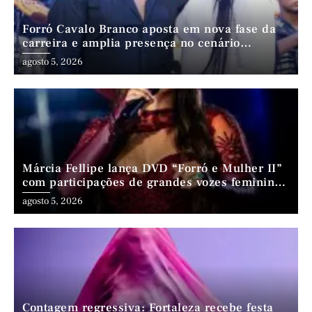
Forró Cavalo Branco aposta em nova fase da
carreira e amplia presença no cenário
nordestino
agosto 5, 2026
Márcia Fellipe lança DVD “Forró e Mulher II”
com participações de grandes vozes femininas
do forró
agosto 5, 2026
Contagem regressiva: Fortaleza recebe festa