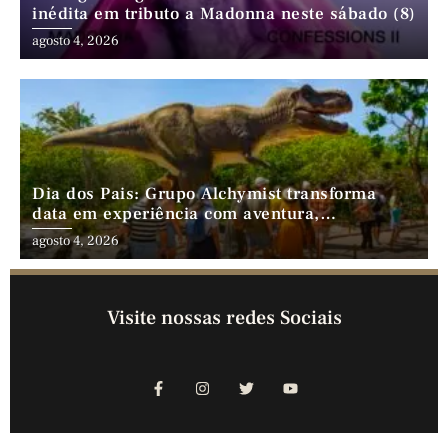
inédita em tributo a Madonna neste sábado (8)
agosto 4, 2026
Dia dos Pais: Grupo Alchymist transforma
data em experiência com aventura,
gastronomia e lazer em família
agosto 4, 2026
Visite nossas redes Sociais