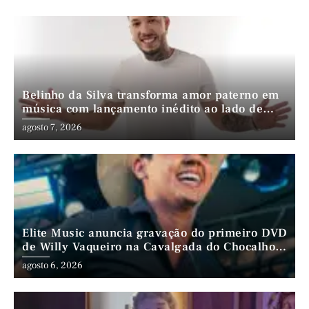
Belinho da Silva transforma amor paterno em
música com lançamento inédito ao lado de
André da Mata e Mateus Farias
agosto 7, 2026
Elite Music anuncia gravação do primeiro DVD
de Willy Vaqueiro na Cavalgada do Chocalho
(PE)
agosto 6, 2026